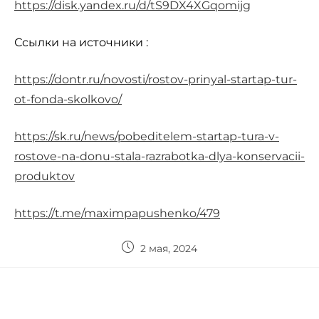
https://disk.yandex.ru/d/tS9DX4XGqomijg
Ссылки на источники :
https://dontr.ru/novosti/rostov-prinyal-startap-tur-
ot-fonda-skolkovo/
https://sk.ru/news/pobeditelem-startap-tura-v-
rostove-na-donu-stala-razrabotka-dlya-konservacii-
produktov
https://t.me/maximpapushenko/479
2 мая, 2024