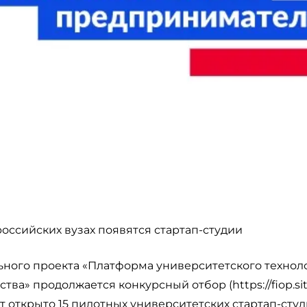
российских вузах появятся стартап-студии
ьного проекта «Платформа университетского технол
а» продолжается конкурсный отбор (https://fiop.site
т открыто 15 пилотных университетских стартап-студ