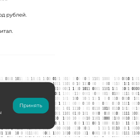
рд рублей.
итал.
Принять
ы