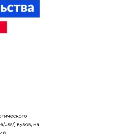
огического
/uss/) вузов, на
ий.