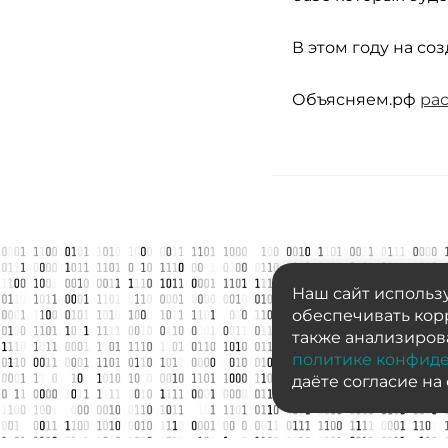
В этом году на со
Объясняем.рф
ра
Наш сайт использу
обеспечивать корр
также анализиров
политике конфид
даёте согласие на